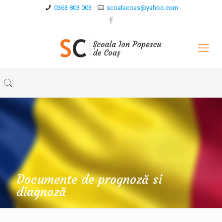
0363 803 003
scoalacoas@yahoo.com
Documente de prognoză si
diagnoză